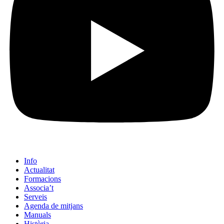
Info
Actualitat
Formacions
Associa’t
Serveis
Agenda de mitjans
Manuals
Història