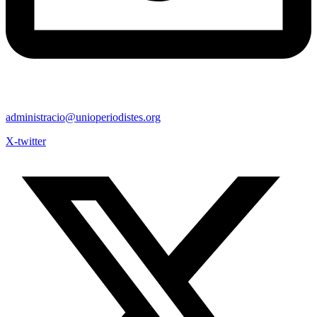
administracio@unioperiodistes.org
X-twitter