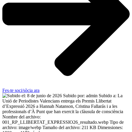
Fes-te soci/sòcia ara