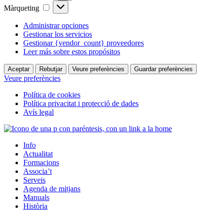
Màrqueting
Màrqueting
Administrar opciones
Gestionar los servicios
Gestionar {vendor_count} proveedores
Leer más sobre estos propósitos
Aceptar
Rebutjar
Veure preferències
Guardar preferències
Veure preferències
Política de cookies
Política privacitat i protecció de dades
Avís legal
Info
Actualitat
Formacions
Associa’t
Serveis
Agenda de mitjans
Manuals
Història