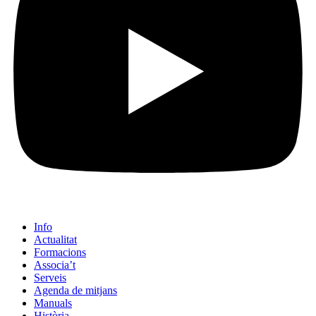
Info
Actualitat
Formacions
Associa’t
Serveis
Agenda de mitjans
Manuals
Història