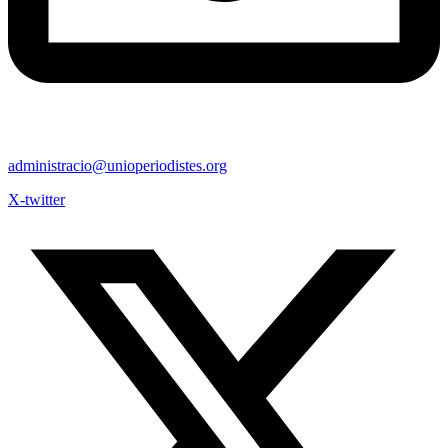
administracio@unioperiodistes.org
X-twitter