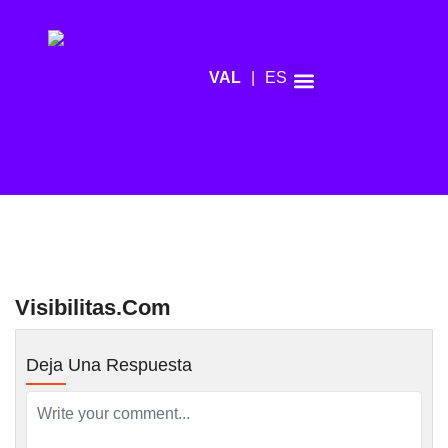
ES
Agenda de mitjans
Visibilitas.com
Deja Una Respuesta