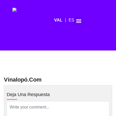
ES
Agenda de mitjans
Vinalopó.com
Deja Una Respuesta