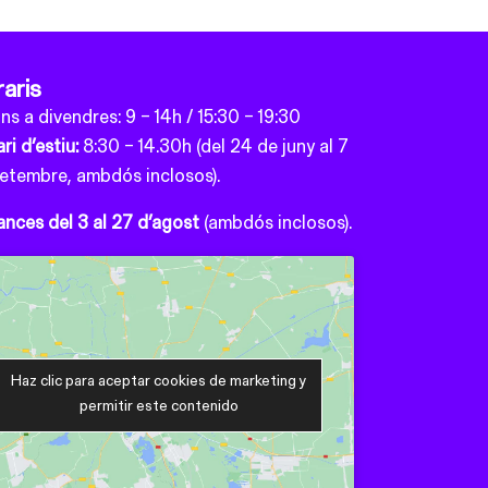
aris
uns a divendres: 9 – 14h / 15:30 – 19:30
ri d’estiu:
8:30 – 14.30h (del 24 de juny al 7
setembre, ambdós inclosos).
nces del 3 al 27 d’agost
(ambdós inclosos).
Haz clic para aceptar cookies de marketing y
permitir este contenido