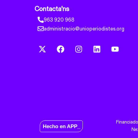
Contacta'ns
963 920 968
administracio@unioperiodistes.org
Financiado
Hecho en APP_
Ne