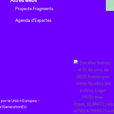
Altres webs
Projecte Fragments
Agenda d’Expertes
 por la
Unió
n Europea –
xtGenerationEU