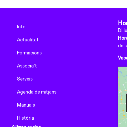
Hor
Info
Dill
Hora
Actualitat
de 
Formacions
Vaca
Associa’t
Serveis
Agenda de mitjans
Manuals
Història