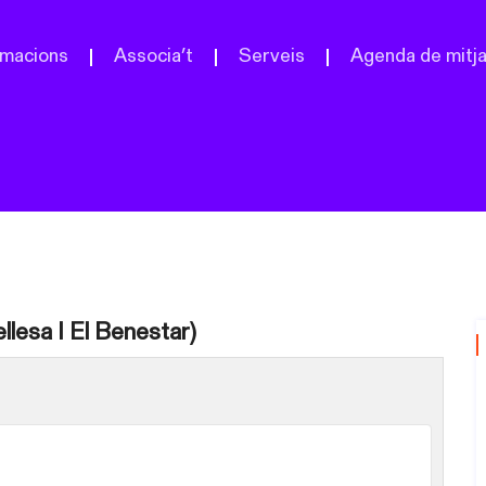
macions
Associa’t
Serveis
Agenda de mitj
llesa I El Benestar)