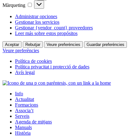
Màrqueting
Màrqueting
Administrar opciones
Gestionar los servicios
Gestionar {vendor_count} proveedores
Leer más sobre estos propósitos
Aceptar
Rebutjar
Veure preferències
Guardar preferències
Veure preferències
Política de cookies
Política privacitat i protecció de dades
Avís legal
Info
Actualitat
Formacions
Associa’t
Serveis
Agenda de mitjans
Manuals
Història