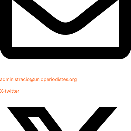
administracio@unioperiodistes.org
X-twitter