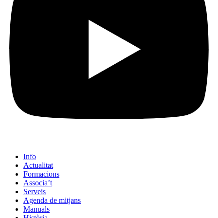
Info
Actualitat
Formacions
Associa’t
Serveis
Agenda de mitjans
Manuals
Història