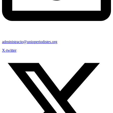
administracio@unioperiodistes.org
X-twitter