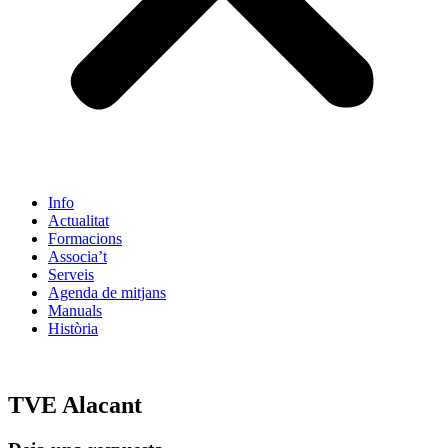
Info
Actualitat
Formacions
Associa’t
Serveis
Agenda de mitjans
Manuals
Història
ES
TVE Alacant