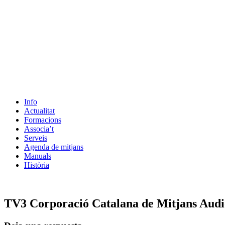
Info
Actualitat
Formacions
Associa’t
Serveis
Agenda de mitjans
Manuals
Història
ES
TV3 Corporació Catalana de Mitjans Audi