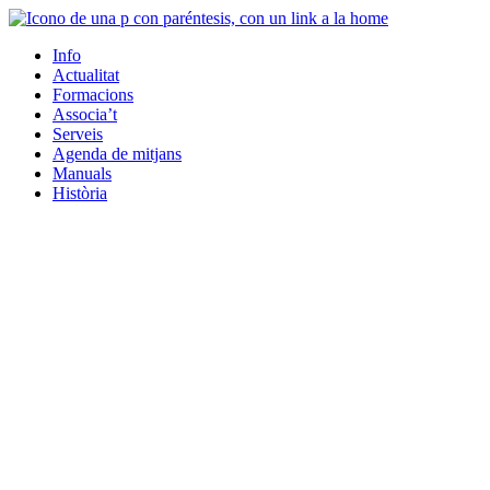
Info
Actualitat
Formacions
Associa’t
Serveis
Agenda de mitjans
Manuals
Història