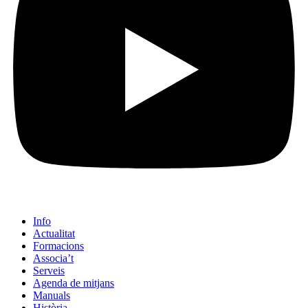
Info
Actualitat
Formacions
Associa’t
Serveis
Agenda de mitjans
Manuals
Història