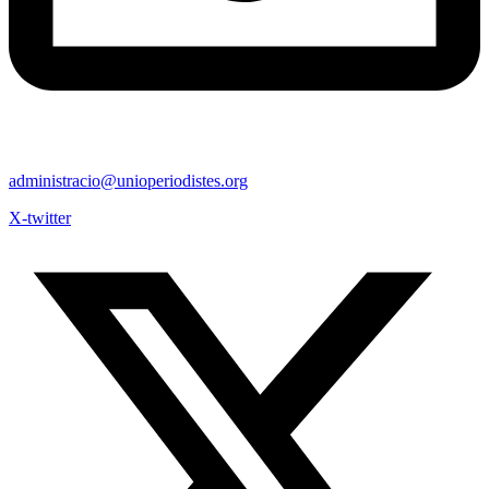
administracio@unioperiodistes.org
X-twitter