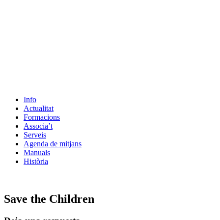
Info
Actualitat
Formacions
Associa’t
Serveis
Agenda de mitjans
Manuals
Història
ES
Save the Children