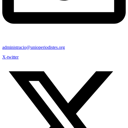
administracio@unioperiodistes.org
X-twitter