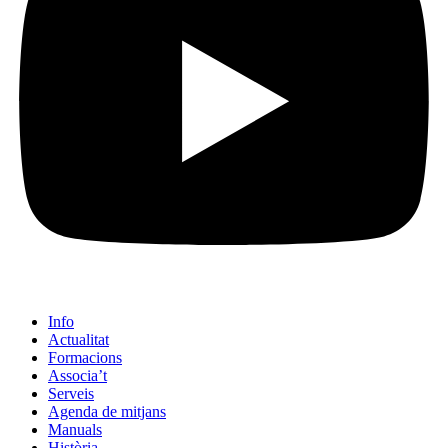
Info
Actualitat
Formacions
Associa’t
Serveis
Agenda de mitjans
Manuals
Història