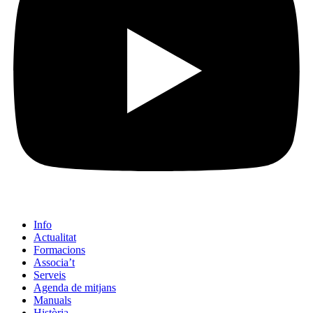
Info
Actualitat
Formacions
Associa’t
Serveis
Agenda de mitjans
Manuals
Història