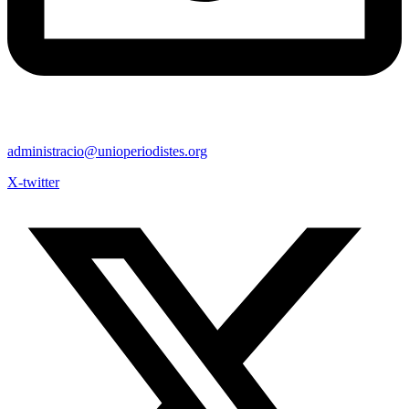
administracio@unioperiodistes.org
X-twitter