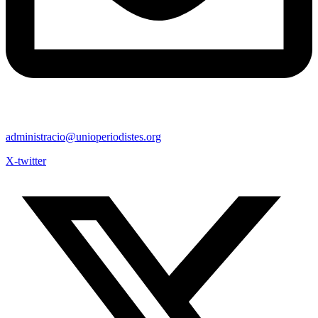
administracio@unioperiodistes.org
X-twitter