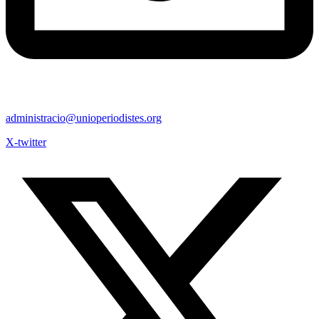
administracio@unioperiodistes.org
X-twitter