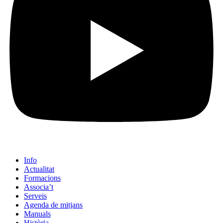
Info
Actualitat
Formacions
Associa’t
Serveis
Agenda de mitjans
Manuals
Història