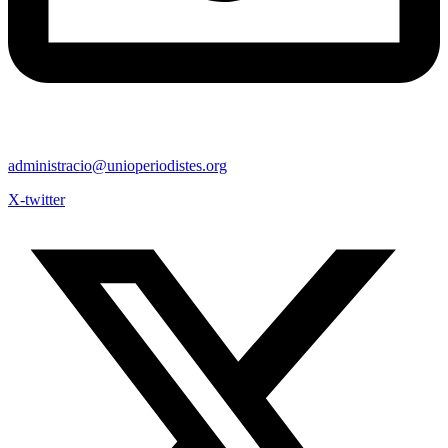
administracio@unioperiodistes.org
X-twitter