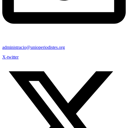
administracio@unioperiodistes.org
X-twitter