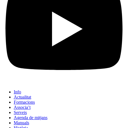
Info
Actualitat
Formacions
Associa’t
Serveis
Agenda de mitjans
Manuals
Història