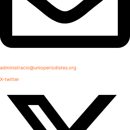
administracio@unioperiodistes.org
X-twitter