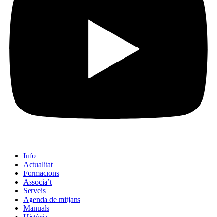
Info
Actualitat
Formacions
Associa’t
Serveis
Agenda de mitjans
Manuals
Història