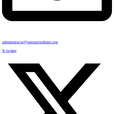
administracio@unioperiodistes.org
X-twitter