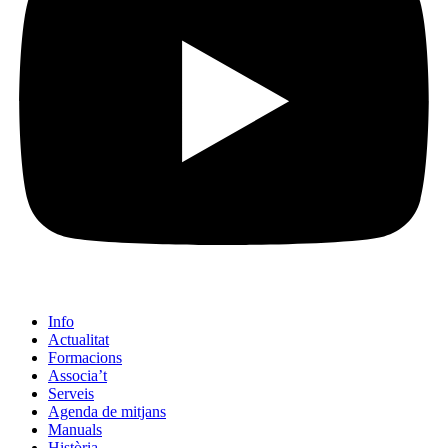
Info
Actualitat
Formacions
Associa’t
Serveis
Agenda de mitjans
Manuals
Història