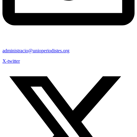
administracio@unioperiodistes.org
X-twitter