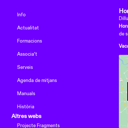
Hor
Info
Dill
Hora
Actualitat
de 
Formacions
Vaca
Associa’t
Serveis
Agenda de mitjans
Manuals
Història
Altres webs
Projecte Fragments