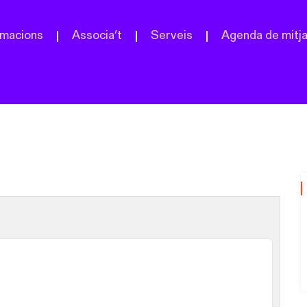
macions
Associa’t
Serveis
Agenda de mitj