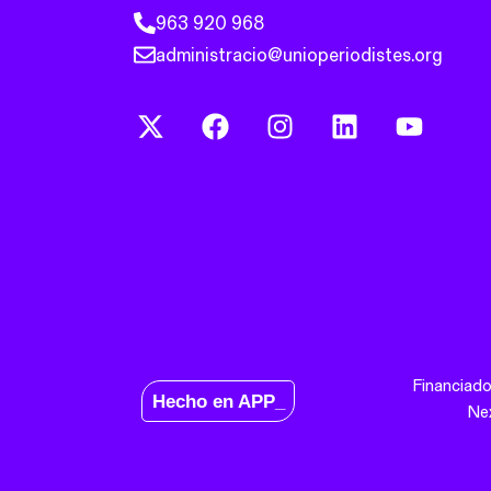
963 920 968
administracio@unioperiodistes.org
Financiado
Hecho en APP_
Ne