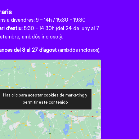
aris
uns a divendres: 9 – 14h / 15:30 – 19:30
ri d’estiu:
8:30 – 14.30h (del 24 de juny al 7
setembre, ambdós inclosos).
nces del 3 al 27 d’agost
(ambdós inclosos).
Haz clic para aceptar cookies de marketing y
permitir este contenido