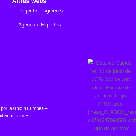
Altres webs
Projecte Fragments
Agenda d’Expertes
 por la
Unió
n Europea –
xtGenerationEU