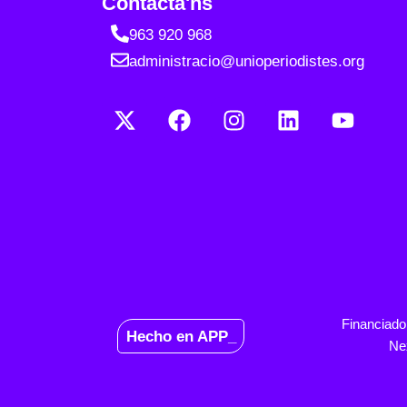
Contacta'ns
963 920 968
administracio@unioperiodistes.org
Financiado
Hecho en APP_
Ne