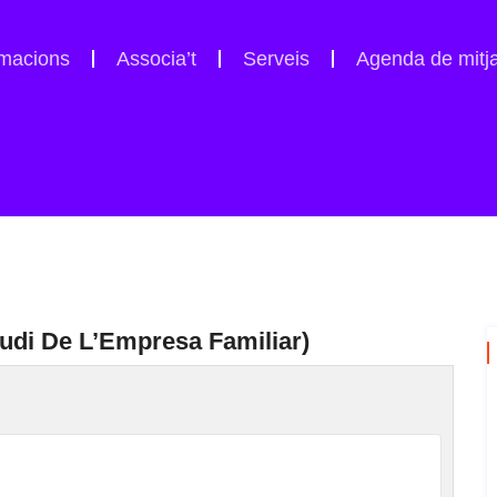
macions
Associa’t
Serveis
Agenda de mitj
studi De L’Empresa Familiar)