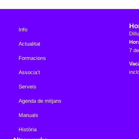
Ho
Info
Dill
Hora
Actualitat
7 d
Formacions
Vac
incl
Associa’t
Serveis
Agenda de mitjans
Manuals
Història