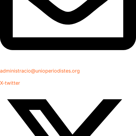
administracio@unioperiodistes.org
X-twitter