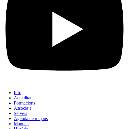
Info
Actualitat
Formacions
Associa’t
Serveis
Agenda de mitjans
Manuals
Història