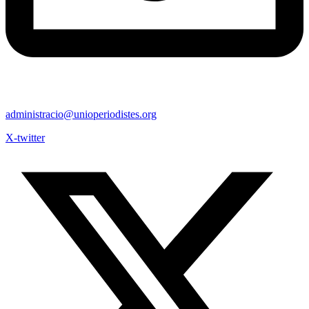
administracio@unioperiodistes.org
X-twitter