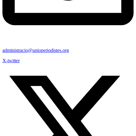
administracio@unioperiodistes.org
X-twitter