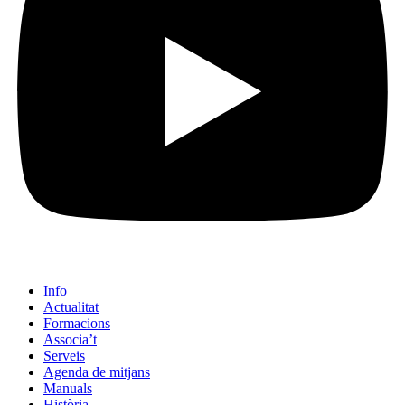
Info
Actualitat
Formacions
Associa’t
Serveis
Agenda de mitjans
Manuals
Història