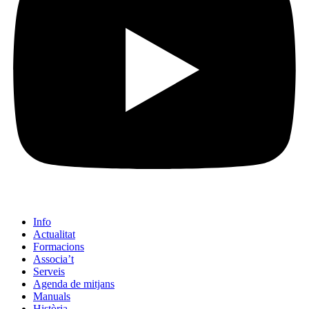
Info
Actualitat
Formacions
Associa’t
Serveis
Agenda de mitjans
Manuals
Història