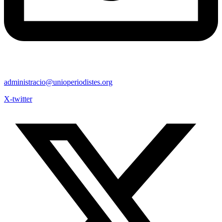
administracio@unioperiodistes.org
X-twitter