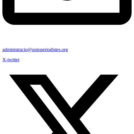
administracio@unioperiodistes.org
X-twitter