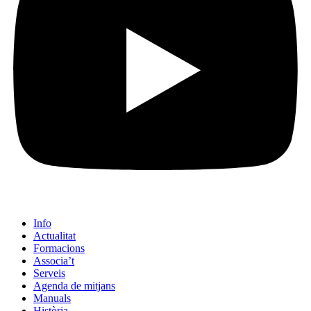
Info
Actualitat
Formacions
Associa’t
Serveis
Agenda de mitjans
Manuals
Història