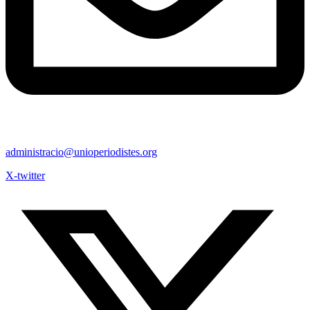
administracio@unioperiodistes.org
X-twitter