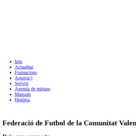
Info
Actualitat
Formacions
Associa’t
Serveis
Agenda de mitjans
Manuals
Història
ES
Federació de Futbol de la Comunitat Vale