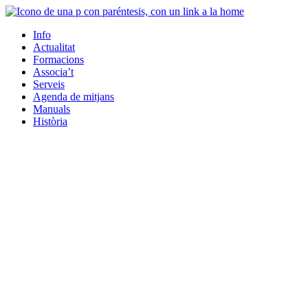
Info
Actualitat
Formacions
Associa’t
Serveis
Agenda de mitjans
Manuals
Història