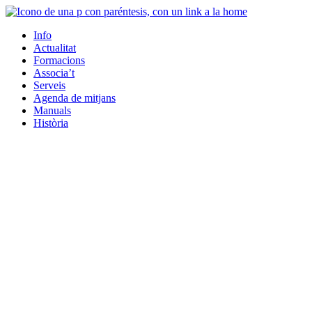
Info
Actualitat
Formacions
Associa’t
Serveis
Agenda de mitjans
Manuals
Història