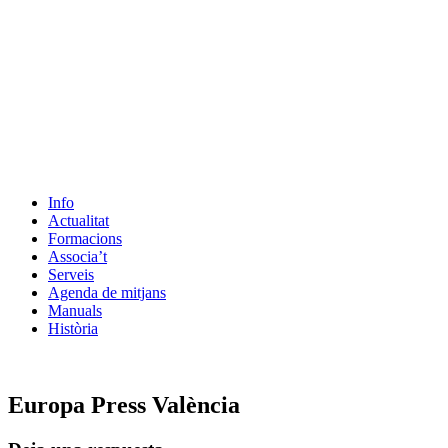
Info
Actualitat
Formacions
Associa’t
Serveis
Agenda de mitjans
Manuals
Història
ES
Europa Press València