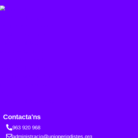
Contacta'ns
963 920 968
administracio@unioperiodistes.org