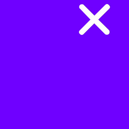
Info
Actualitat
Formacions
Associa’t
Serveis
Agenda de
mitjans
Manuals
Història