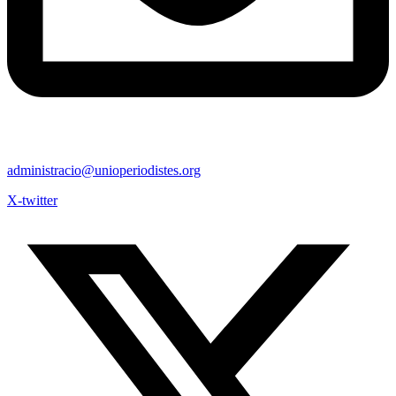
administracio@unioperiodistes.org
X-twitter