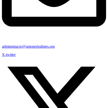
administracio@unioperiodistes.org
X-twitter