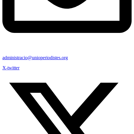
administracio@unioperiodistes.org
X-twitter