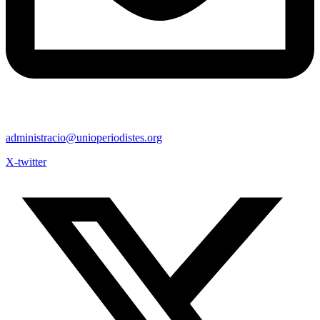
administracio@unioperiodistes.org
X-twitter