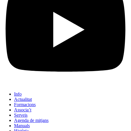
Info
Actualitat
Formacions
Associa’t
Serveis
Agenda de mitjans
Manuals
Història