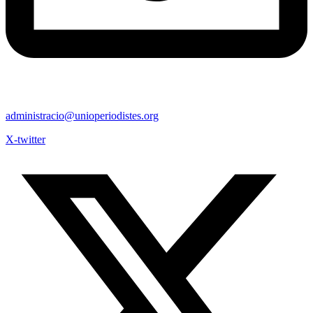
administracio@unioperiodistes.org
X-twitter