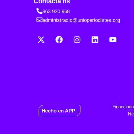
Contacta'ns
963 920 968
administracio@unioperiodistes.org
Financiado
Hecho en APP_
Ne