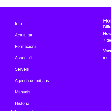
Ho
Info
Dill
Hora
Actualitat
7 d
Formacions
Vac
incl
Associa’t
Serveis
Agenda de mitjans
Manuals
Història