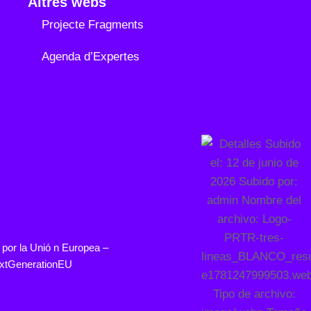
Altres webs
Projecte Fragments
Agenda d’Expertes
 por la
Unió
n Europea –
xtGenerationEU