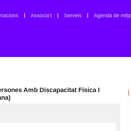
macions
Associa’t
Serveis
Agenda de mitj
sones Amb Discapacitat Física I
ana)