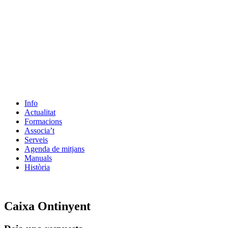
Info
Actualitat
Formacions
Associa’t
Serveis
Agenda de mitjans
Manuals
Història
ES
Caixa Ontinyent