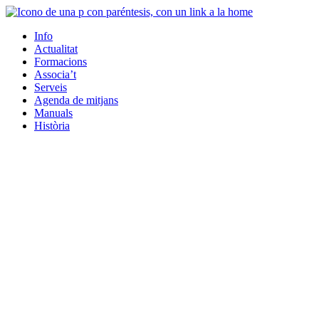
Info
Actualitat
Formacions
Associa’t
Serveis
Agenda de mitjans
Manuals
Història