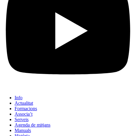
Info
Actualitat
Formacions
Associa’t
Serveis
Agenda de mitjans
Manuals
Història