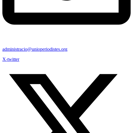
administracio@unioperiodistes.org
X-twitter