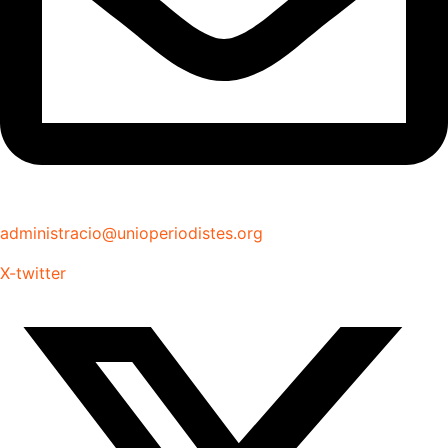
administracio@unioperiodistes.org
X-twitter