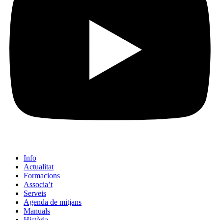
Info
Actualitat
Formacions
Associa’t
Serveis
Agenda de mitjans
Manuals
Història