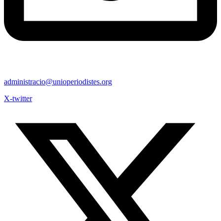
administracio@unioperiodistes.org
X-twitter