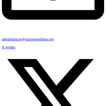
administracio@unioperiodistes.org
X-twitter