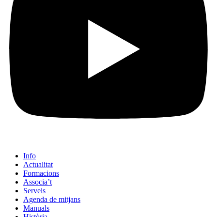
Info
Actualitat
Formacions
Associa’t
Serveis
Agenda de mitjans
Manuals
Història