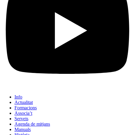
Info
Actualitat
Formacions
Associa’t
Serveis
Agenda de mitjans
Manuals
Història