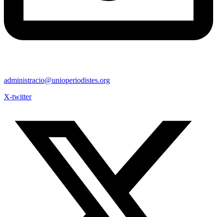
administracio@unioperiodistes.org
X-twitter