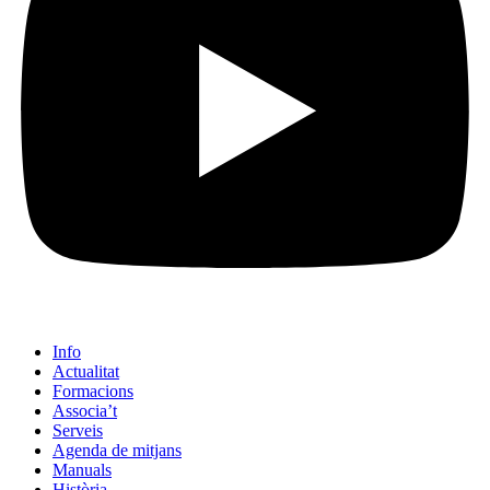
Info
Actualitat
Formacions
Associa’t
Serveis
Agenda de mitjans
Manuals
Història