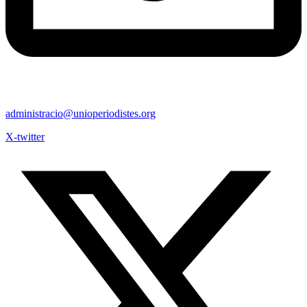
administracio@unioperiodistes.org
X-twitter