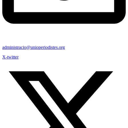
administracio@unioperiodistes.org
X-twitter