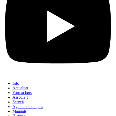
Info
Actualitat
Formacions
Associa’t
Serveis
Agenda de mitjans
Manuals
Història