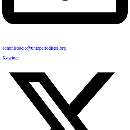
administracio@unioperiodistes.org
X-twitter