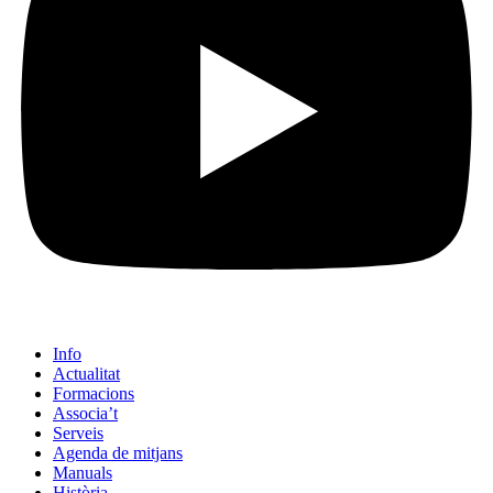
Info
Actualitat
Formacions
Associa’t
Serveis
Agenda de mitjans
Manuals
Història