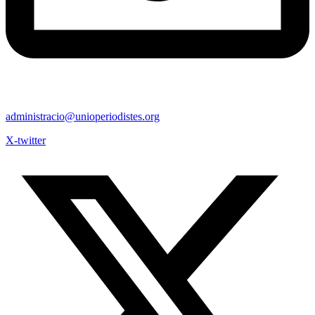
administracio@unioperiodistes.org
X-twitter