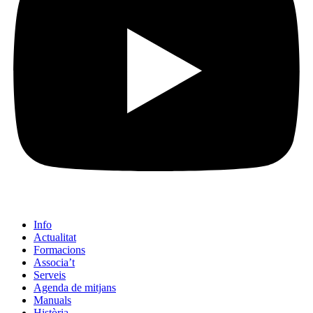
Info
Actualitat
Formacions
Associa’t
Serveis
Agenda de mitjans
Manuals
Història