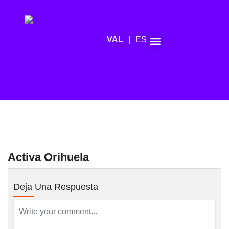
ES
Agenda de mitjans
Activa Orihuela
Deja Una Respuesta